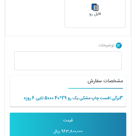
فایل رو
12
توضیحات
مشخصات سفارش
3برگی افست چاپ مشکی یک رو 29*40 5000 تایی 6 روزه
قیمت
963,800,000
ریال