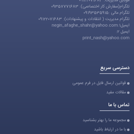
موبایل مدیریت: 09122071683
تلگرام(سفارش کار اختصاصی): 09357771683
تلگرام مالی :09193535915
تلگرام مدیریت ( انتقادات و پیشنهادات): 09122071683
ایمیل1:
negin_afaghe_shahr@yahoo.com
ایمیل 2:
print_nash@yahoo.com
دسترسی سریع
قوانین ارسال فایل در فرم عمومی
مقالات مفید
تماس با ما
مجموعه ما را بهتر بشناسید
با ما در ارتباط باشید