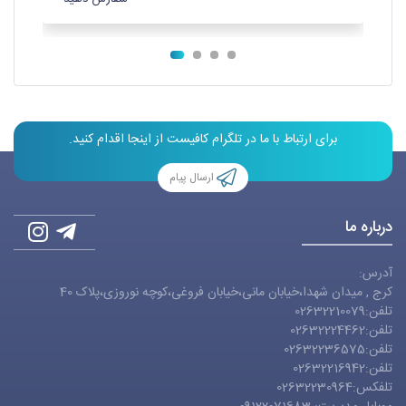
برای ارتباط با ما در تلگرام کافیست از اینجا اقدام کنید.
ارسال پیام
درباره ما
آدرس:
کرج , میدان شهدا،خیابان مانی،خیابان فروغی،کوچه نوروزی،پلاک 40
تلفن:02632210079
تلفن:02632224462
تلفن:02632236575
تلفن:02632216942
تلفکس:02632230964