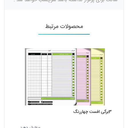
محصولات مرتبط
3برگی افست چهاررنگ
2برگی افست چاپ مشکی
سفارش دهید