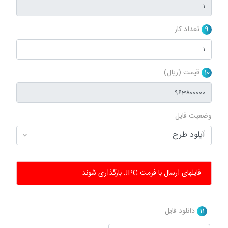
9
تعداد کار
10
قیمت (ریال)
وضعیت فایل
فایلهای ارسال با فرمت JPG بارگذاری شوند
11
دانلود فایل