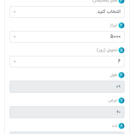
3
سایز (سانتیمتر)
4
تیراژ
5
تحویل (روز)
6
طول
7
عرض
8
لت