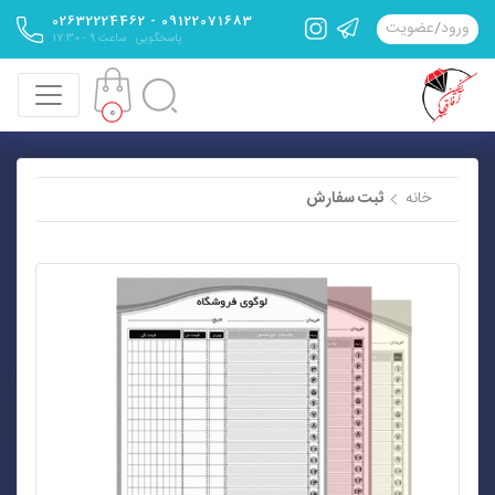
09122071683 - 02632224462
ورود
/
عضویت
پاسخگویی : ساعت 9 - 17:30
0
خانه
ثبت سفارش