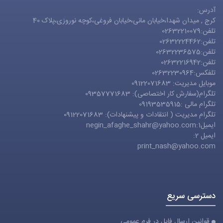
آدرس:
کرج , میدان شهدا،خیابان مانی،خیابان فروغی،کوچه نوروزی،پلاک 40
تلفن:02632210079
تلفن:02632224462
تلفن:02632236575
تلفن:02632216942
تلفکس:02632230964
موبایل مدیریت: 09122071683
تلگرام(سفارش کار اختصاصی): 09357771683
تلگرام مالی :09193535915
تلگرام مدیریت ( انتقادات و پیشنهادات): 09122071683
ایمیل1:
negin_afaghe_shahr@yahoo.com
ایمیل 2:
print_nash@yahoo.com
دسترسی سریع
قوانین ارسال فایل در فرم عمومی