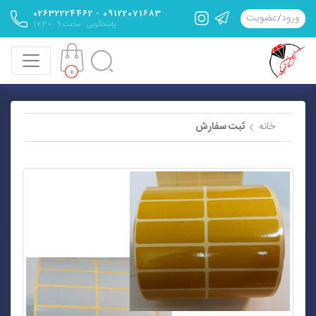
09122071683 - 02632224462
ورود
/
عضویت
پاسخگویی : ساعت 9 - 17:30
0
خانه
ثبت سفارش