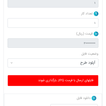
9
تعداد کار
10
قیمت (ریال)
وضعیت فایل
فایلهای ارسال با فرمت JPG بارگذاری شوند
11
دانلود فایل