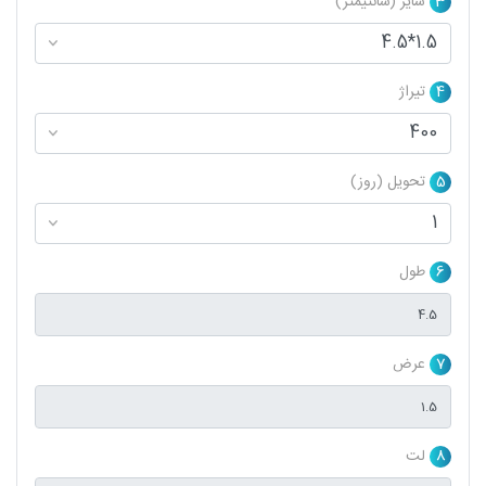
3
سایز (سانتیمتر)
4
تیراژ
5
تحویل (روز)
6
طول
7
عرض
8
لت