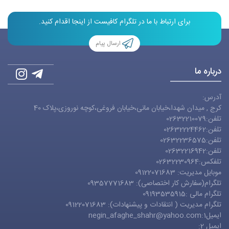
برای ارتباط با ما در تلگرام کافیست از اینجا اقدام کنید.
ارسال پیام
درباره ما
آدرس:
کرج , میدان شهدا،خیابان مانی،خیابان فروغی،کوچه نوروزی،پلاک 40
تلفن:02632210079
تلفن:02632224462
تلفن:02632236575
تلفن:02632216942
تلفکس:02632230964
موبایل مدیریت: 09122071683
تلگرام(سفارش کار اختصاصی): 09357771683
تلگرام مالی :09193535915
تلگرام مدیریت ( انتقادات و پیشنهادات): 09122071683
ایمیل1:
negin_afaghe_shahr@yahoo.com
ایمیل 2: