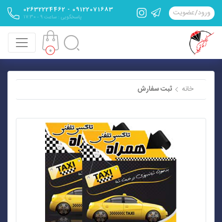
09122071683 - 02632224462
ورود
/
عضویت
پاسخگویی : ساعت 9 - 17:30
0
خانه
ثبت سفارش