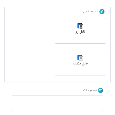
11
دانلود فایل
فایل رو
فایل پشت
12
توضیحات