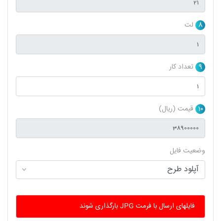
8
لت
9
تعداد کار
10
قیمت (ریال)
وضعیت فایل
فایلهای ارسال با فرمت JPG بارگذاری شوند