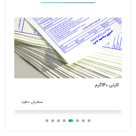
کارتی 140گرم
کتان 20
سفارش دهید