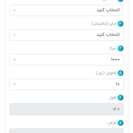
3
سایز (سانتیمتر)
4
تیراژ
5
تحویل (روز)
6
طول
7
عرض