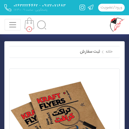
09122071683 - 02632224462
ورود
/
عضویت
پاسخگویی : ساعت 9 - 17:30
0
خانه
ثبت سفارش