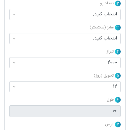
2
تعداد رو
3
سایز (سانتیمتر)
4
تیراژ
5
تحویل (روز)
6
طول
7
عرض