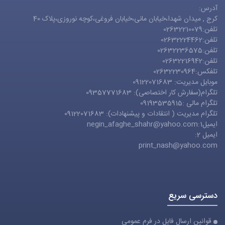
آدرس:
کرج , میدان شهدا،خیابان مانی،خیابان فروغی،کوچه نوروزی،پلاک 40
تلفن:02632210079
تلفن:02632224462
تلفن:02632236575
تلفن:02632216942
تلفکس:02632230964
موبایل مدیریت: 09122071683
تلگرام(سفارش کار اختصاصی): 09357771683
تلگرام مالی :09193535915
تلگرام مدیریت ( انتقادات و پیشنهادات): 09122071683
ایمیل1:
negin_afaghe_shahr@yahoo.com
ایمیل 2:
print_nash@yahoo.com
دسترسی سریع
قوانین ارسال فایل در فرم عمومی