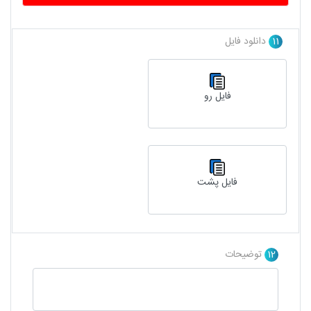
11
دانلود فایل
فایل رو
فایل پشت
12
توضیحات