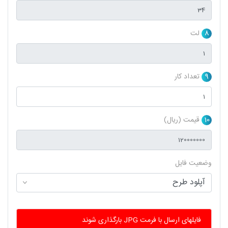
8
لت
9
تعداد کار
10
قیمت (ریال)
وضعیت فایل
فایلهای ارسال با فرمت JPG بارگذاری شوند