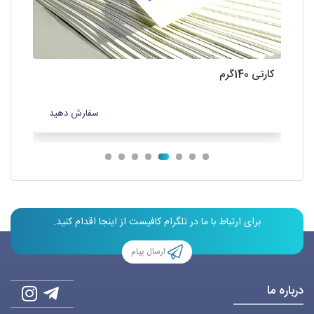
کارتی 140گرم
کتان 20
سفارش دهید
برای ارتباط با ما در تلگرام کافیست از اینجا اقدام کنید.
ارسال پیام
درباره ما