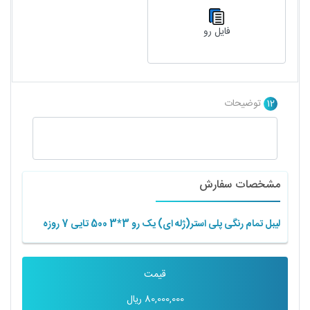
فایل رو
12
توضیحات
مشخصات سفارش
لیبل تمام رنگی پلی استر(ژله ای) یک رو 3*3 500 تایی 7 روزه
قیمت
80,000,000
ریال