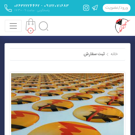
09122071683 - 02632224462
ورود
/
عضویت
پاسخگویی : ساعت 9 - 17:30
0
خانه
ثبت سفارش