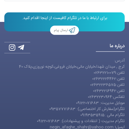
برای ارتباط با ما در تلگرام کافیست از اینجا اقدام کنید.
ارسال پیام
درباره ما
آدرس:
کرج , میدان شهدا،خیابان مانی،خیابان فروغی،کوچه نوروزی،پلاک 40
تلفن:02632210079
تلفن:02632224462
تلفن:02632236575
تلفن:02632216942
تلفکس:02632230964
موبایل مدیریت: 09122071683
تلگرام(سفارش کار اختصاصی): 09357771683
تلگرام مالی :09193535915
تلگرام مدیریت ( انتقادات و پیشنهادات): 09122071683
ایمیل1:
negin_afaghe_shahr@yahoo.com