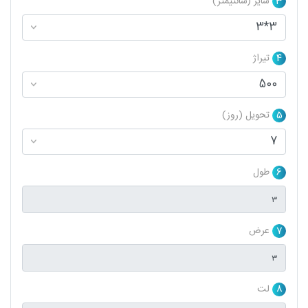
3
سایز (سانتیمتر)
4
تیراژ
5
تحویل (روز)
6
طول
7
عرض
8
لت