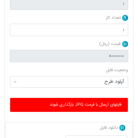
9
تعداد کار
10
قیمت (ریال)
وضعیت فایل
فایلهای ارسال با فرمت JPG بارگذاری شوند
11
دانلود فایل