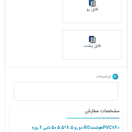
فایل رو
فایل پشت
12
توضیحات
مشخصات سفارش
PVC760هوشمندRO دو رو 8.5*5.5 50 تایی 2 روزه