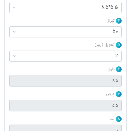
4
تیراژ
5
تحویل (روز)
6
طول
7
عرض
8
لت