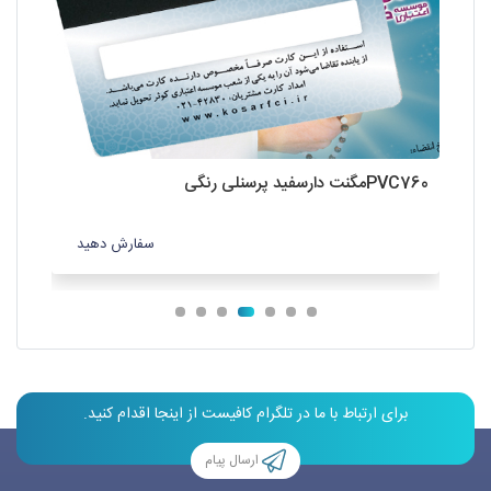
PVC760مگنت دارسفید پرسنلی رنگی
PVC760نق
سفارش دهید
برای ارتباط با ما در تلگرام کافیست از اینجا اقدام کنید.
ارسال پیام