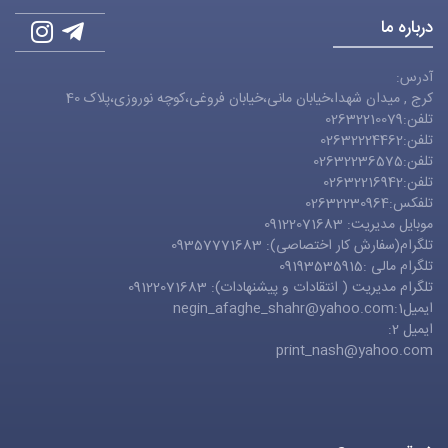
درباره ما
آدرس:
کرج , میدان شهدا،خیابان مانی،خیابان فروغی،کوچه نوروزی،پلاک 40
تلفن:02632210079
تلفن:02632224462
تلفن:02632236575
تلفن:02632216942
تلفکس:02632230964
موبایل مدیریت: 09122071683
تلگرام(سفارش کار اختصاصی): 09357771683
تلگرام مالی :09193535915
تلگرام مدیریت ( انتقادات و پیشنهادات): 09122071683
ایمیل1:
negin_afaghe_shahr@yahoo.com
ایمیل 2:
print_nash@yahoo.com