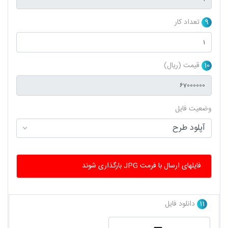
9
تعداد کار
10
قیمت (ریال)
وضعیت فایل
فایلهای ارسال با فرمت JPG بارگذاری شوند
11
دانلود فایل