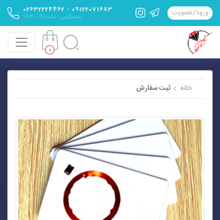
09122071683 - 02632224462
ورود
/
عضویت
پاسخگویی : ساعت 9 - 17:30
0
خانه
ثبت سفارش