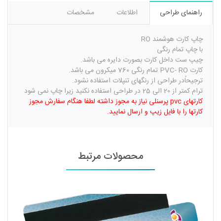
راهنمای طراحی
اطلاعات
مشخصات
چاپ کارت هوشمند RO
با چاپ تمام رنگی
چیپ ست داخل کارت بصورت دایره می باشد.
کارت PVC- RO تمام رنگی 760 میکرون می باشد.
ترجیحاًدر طراحی از رنگهای تنپلات استفاده نشود.
ترام کمتر از 20 الی 25 در طراحی استفاده نکنید زیرا چاپ نمی شود
کارتهای pvc پرسنلی نیاز به مجوز داشته لطفا هنگام سفارش مجوز
کارتها را با فایل زیپ و ارسال نمایید.
محصولات مرتبط