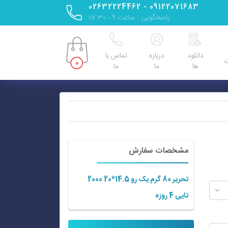
09122071683 - 02632224462
پاسخگویی : ساعت 9 - 17:30
دانلود
درباره
تماس با
ت
0
ها
ما
ما
مشخصات سفارش
تحریر 80 گرم یک رو 14.5*20 2000
تایی 4 روزه