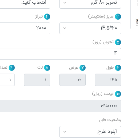
3
سایز (سانتیمتر)
4
تیراژ
5
تحویل (روز)
6
طول
7
عرض
8
لت
9
تعداد
10
قیمت (ریال)
وضعیت فایل