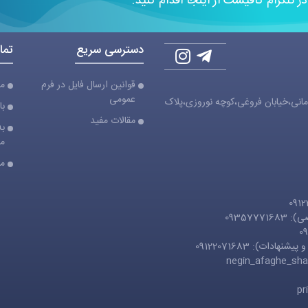
 در تلگرام کافیست از اینجا اقدام کنید.
دسترسی سریع
تما
قوانین ارسال فایل در فرم
مج
عمومی
مانی،خیابان فروغی،کوچه نوروزی،پلاک
با
مقالات مفید
به
ما
مق
093577
ادات): 09122071683
negin_afaghe_sh
pr