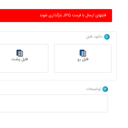
فایلهای ارسال با فرمت JPG بارگذاری شوند
11
دانلود فایل
فایل رو
فایل پشت
12
توضیحات