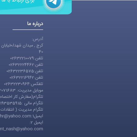
برای ارتباط با ما
درباره ما
آدرس:
کرج , میدان شهدا،خیابان 
40
تلفن:02632210079
تلفن:02632224462
تلفن:02632236575
تلفن:02632216942
تلفکس:02632230964
موبایل مدیریت: 09122071683
تلگرام(سفارش کار اختصاصی): 71683
تلگرام مالی :09193535915
تلگرام مدیریت ( انتقادات و پیشنه
ایمیل1:
ahr@yahoo.com
ایمیل 2:
int_nash@yahoo.com