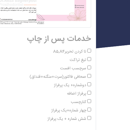
خدمات پس از چاپ
تا کردن تحریرA5,A4
تیغ تراکت
سرچسب افست
صحافی فاکتور(سرت+منگنه+قنداق)
دوشماره+ یک پرفراژ
پرفراژ اضافه
کنارچسب
چهار شماره+یک پرفراژ
شش شماره + یک پرفراژ