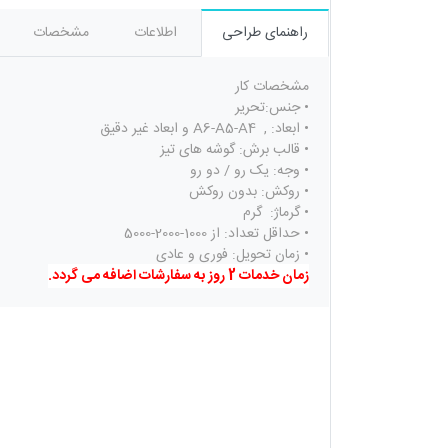
راهنمای طراحی
اطلاعات
مشخصات
مشخصات کار
•
جنس:تحریر
•
ابعاد: , A6-A5-A4 و ابعاد غیر دقیق
•
قالب برش: گوشه های تیز
•
وجه: یک رو / دو رو
•
روکش: بدون روکش
•
گرماژ: گرم
•
حداقل تعداد: از 1000-2000-5000
•
زمان تحویل: فوری و عادی
زمان خدمات 2 روز به سفارشات اضافه می گردد.