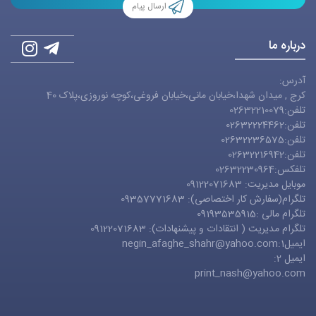
ارسال پیام
درباره ما
آدرس:
کرج , میدان شهدا،خیابان مانی،خیابان فروغی،کوچه نوروزی،پلاک 40
تلفن:02632210079
تلفن:02632224462
تلفن:02632236575
تلفن:02632216942
تلفکس:02632230964
موبایل مدیریت: 09122071683
تلگرام(سفارش کار اختصاصی): 09357771683
تلگرام مالی :09193535915
تلگرام مدیریت ( انتقادات و پیشنهادات): 09122071683
ایمیل1:
negin_afaghe_shahr@yahoo.com
ایمیل 2:
print_nash@yahoo.com