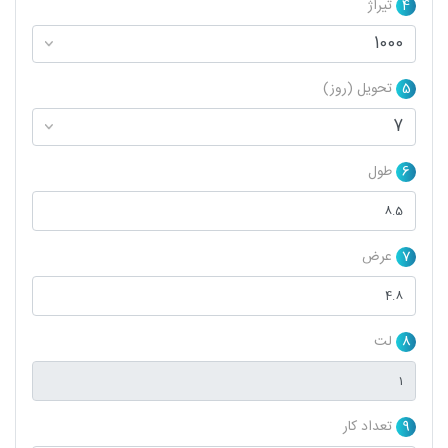
4
تیراژ
5
تحویل (روز)
6
طول
7
عرض
8
لت
9
تعداد کار