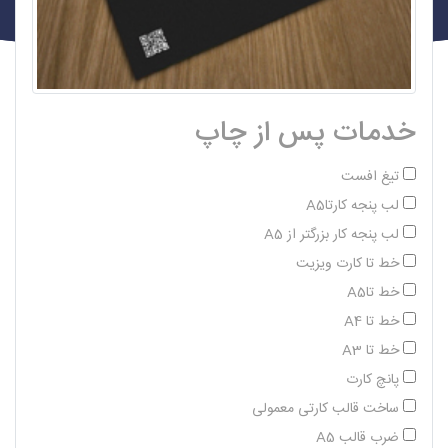
خدمات پس از چاپ
تیغ افست
لب پنجه کارتاA5
لب پنجه کار بزرگتر از A5
خط تا کارت ویزیت
خط تاA5
خط تا A4
خط تا A3
پانچ کارت
ساخت قالب کارتی معمولی
ضرب قالب A5