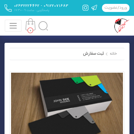
09122071683 - 02632224462
ورود
/
عضویت
پاسخگویی : ساعت 9 - 17:30
0
خانه
ثبت سفارش